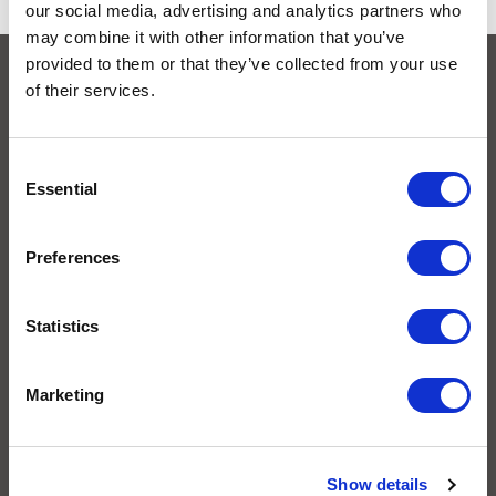
our social media, advertising and analytics partners who
may combine it with other information that you’ve
provided to them or that they’ve collected from your use
of their services.
אנחנו זמינים 24/7
לרשותכם
C
Essential
o
n
חיוג מישראל
s
Preferences
079-9232949
e
n
ארה״ב
t
Statistics
1-917-5085519+
S
e
Marketing
אירופה
l
e
44-203-3180907+
c
Show details
להתכתבות בווטסאפ
t