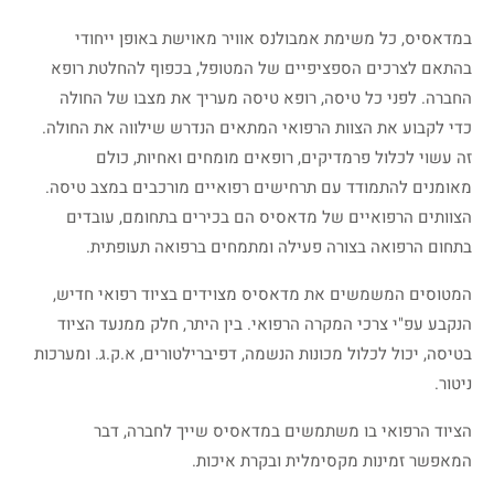
במדאסיס, כל משימת אמבולנס אוויר מאוישת באופן ייחודי
בהתאם לצרכים הספציפיים של המטופל, בכפוף להחלטת רופא
החברה. לפני כל טיסה, רופא טיסה מעריך את מצבו של החולה
כדי לקבוע את הצוות הרפואי המתאים הנדרש שילווה את החולה.
זה עשוי לכלול פרמדיקים, רופאים מומחים ואחיות, כולם
מאומנים להתמודד עם תרחישים רפואיים מורכבים במצב טיסה.
הצוותים הרפואיים של מדאסיס הם בכירים בתחומם, עובדים
בתחום הרפואה בצורה פעילה ומתמחים ברפואה תעופתית.
המטוסים המשמשים את מדאסיס מצוידים בציוד רפואי חדיש,
הנקבע עפ"י צרכי המקרה הרפואי. בין היתר, חלק ממנעד הציוד
בטיסה, יכול לכלול מכונות הנשמה, דפיברילטורים, א.ק.ג. ומערכות
ניטור.
הציוד הרפואי בו משתמשים במדאסיס שייך לחברה, דבר
המאפשר זמינות מקסימלית ובקרת איכות.