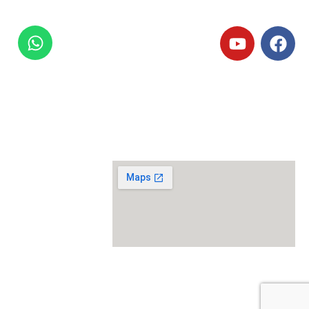
:
24/7
מוקד לפניות דחופות
972-79-923-2949+
מדאסיס בע"מ
נמל תעופה בן גוריון
חטיבה 8 , בניין סוויספורט
ישראל
מדיניות פרטיות
תנאי שימוש באתר
הצהרת נגישות
כל
הזכויות שמורות
מדאסיס בע"מ
2011-2024