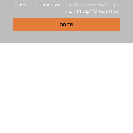
לכך וכי אם לא אסכים לעיבוד המידע כמפורט תיפגע איכות
השירות שאוכל לקבל מהחברה.
שליחה
שירותי החברה
טיסות רפואיות לישראל
טיסה רפואית בחברה מסחרית
טיסה רפואית מחיר
ליווי רפואי
הטסות פגים וילודים
הטסה רפואית מקפריסין לישראל
צרו קשר
שעות משרד:
ראשון-חמישי 9:00-18:00. (GMT+2)
טל :
972-03-644-0669+
מייל :
inq@medassis.com