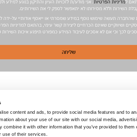
תאם ל
מדיניות הפרטיות
. אני מודע/ת לזכויות העיון והתיקון בנוגע למידע ו
בלת השירות וללא מסירותו לא יתאפשר לספק לי את השירותים.
 שהחברה תעשה שימוש נוסף במידע שמסרתי או ייאסף אודותיי על-ידה ל
יים ושיווקיים שאינם הכרחיים ליצירת קשר עימי, בהתאם למדיניות הפרטיו
להסכים לכך וכי אם לא אסכים לעיבוד המידע כמפורט תיפגע איכות השירות 
שליחה
צרו קשר
שעות משרד:
ראשון-חמישי 9:00-18:00. (GMT+2)
s
טל :
972-03-644-0669+
מייל :
inq@medassis.com
ise content and ads, to provide social media features and to an
:
24/7
מוקד לפניות דחופות
rmation about your use of our site with our social media, advertis
972-79-923-2949+
 combine it with other information that you’ve provided to them o
 use of their services.