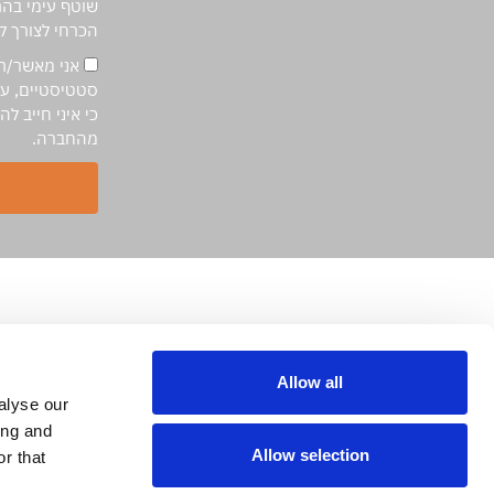
שוטף עימי בה
הכרחי לצורך ק
אני מאשר/ת
סטטיסטיים, עסק
כי איני חייב 
מהחברה.
מדאסיס בע"מ
נמל תעופה בן גוריון
חטיבה 8 , בניין סוויספורט
Allow all
ישראל
alyse our
ing and
Allow selection
r that