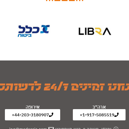
ו זמינים 24/7 לרשותכם
ארה״ב
אירופה
44-203-3180907+
1-917-5085519+