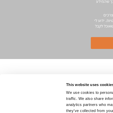
לכך שהמידע
צרכים
ת. ידוע לי
שאוכל לקבל
שירותי החברה
טיסות רפואיות לישראל
טיסה רפואית בחברה מסחרית
This website uses cookie
טיסה רפואית מחיר
ליווי רפואי
הטסות פגים וילודים
We use cookies to personal
הטסה רפואית מקפריסין לישראל
traffic. We also share info
analytics partners who may
they’ve collected from your